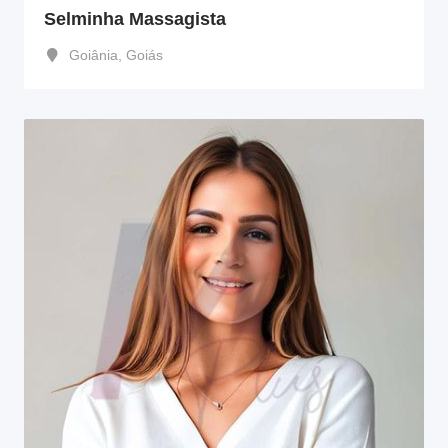
Selminha Massagista
Goiânia
,
Goiás