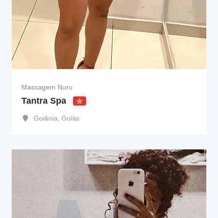
Massagem Nuru
Tantra Spa
Goiânia
,
Goiás