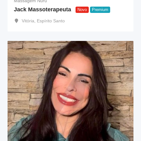
Massagem Nuru
Jack Massoterapeuta
Novo
Premium
Vitória
,
Espírito Santo