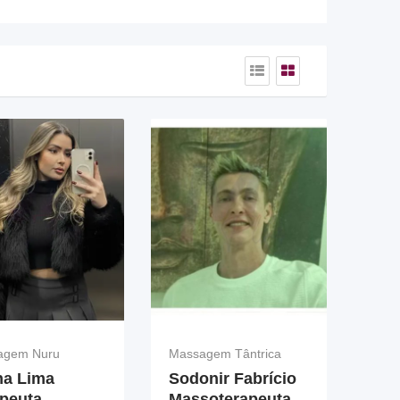
agem Nuru
Massagem Tântrica
na Lima
Sodonir Fabrício
apeuta
Massoterapeuta