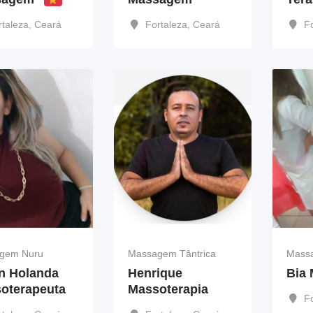
rtaleza
,
Ceará
Fortaleza
,
Ceará
F
gem Nuru
Massagem Tântrica
Mass
n Holanda
Henrique
Bia
oterapeuta
Massoterapia
F