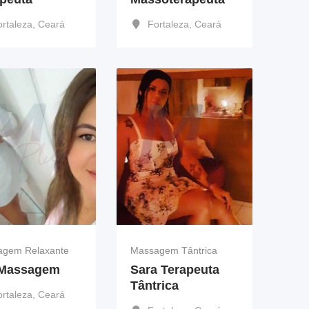
ortaleza
,
Ceará
Fortaleza
,
Ceará
agem Relaxante
Massagem Tântrica
 Massagem
Sara Terapeuta
Tântrica
ortaleza
,
Ceará