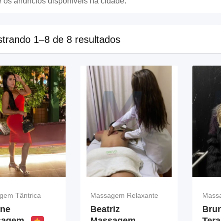
 os anúncios disponíveis na cidade.
trando 1–8 de 8 resultados
gem Tântrica
Massagem Relaxante
Mass
ne
Beatriz
Bru
sagem
Massagem
Ter