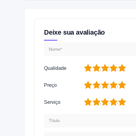
Deixe sua avaliação
1
2
3
4
5
Qualidade
1
2
3
4
5
Preço
1
2
3
4
5
Serviço