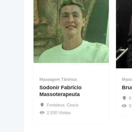
Massagem Tântrica
Mass
em
Sodonir Fabrício
Bru
Massoterapeuta
F
Fortaleza
,
Ceará
5
2.930 Visitas