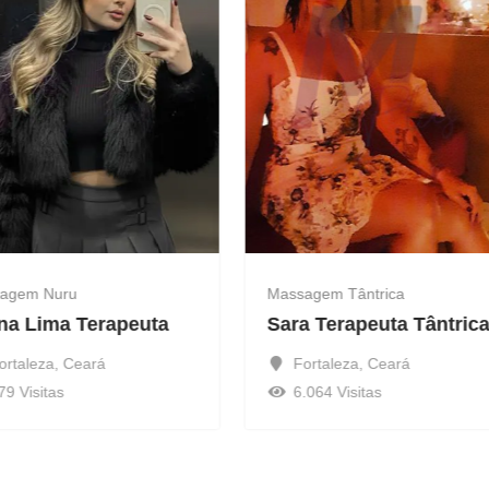
agem Nuru
Massagem Tântrica
na Lima Terapeuta
Sara Terapeuta Tântric
ortaleza
,
Ceará
Fortaleza
,
Ceará
79 Visitas
6.064 Visitas