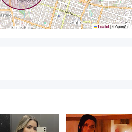
Leaflet
|
© OpenStre