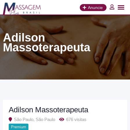
Ir
para
Anuncie
o
conteúdo
Adilson
Massoterapeuta
Adilson Massoterapeuta
São Paulo
,
São Paulo
676 visitas
Premium