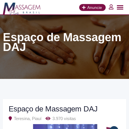
Ir
para
Anuncie
o
conteúdo
Espaço de Massagem
DAJ
Espaço de Massagem DAJ
Teresina
,
Piauí
3.970 visitas