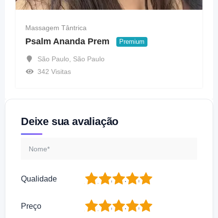
Massagem Tântrica
Psalm Ananda Prem
Premium
São Paulo
,
São Paulo
342 Visitas
Deixe sua avaliação
1
2
3
4
5
Qualidade
1
2
3
4
5
Preço