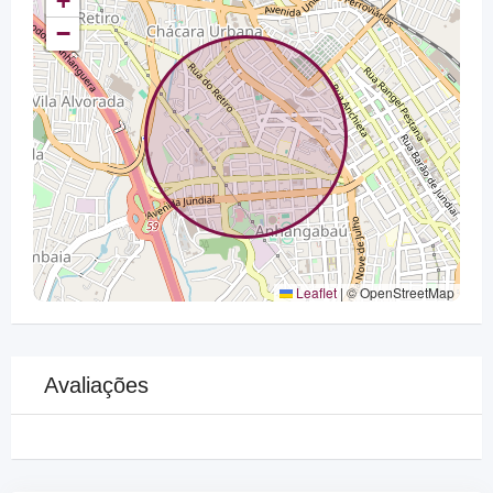
+
−
Leaflet
|
© OpenStreetMap
Avaliações