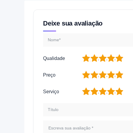
Deixe sua avaliação
1
2
3
4
5
Qualidade
1
2
3
4
5
Preço
1
2
3
4
5
Serviço