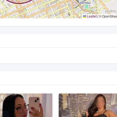
Leaflet
|
© OpenStre