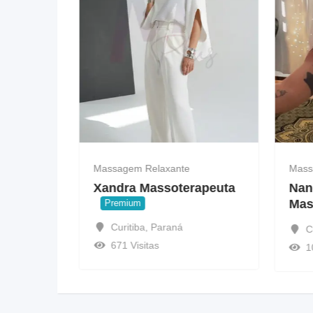
Massagem Relaxante
Mass
rapeuta
Xandra Massoterapeuta
Nan
Mas
Premium
Curitiba
,
Paraná
C
671 Visitas
1