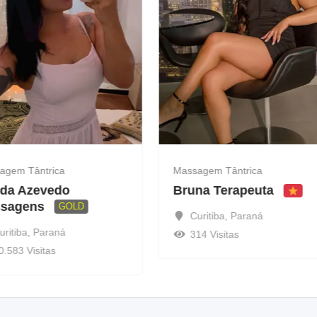
agem Tântrica
Massagem Tântrica
da Azevedo
Bruna Terapeuta
sagens
GOLD
Curitiba
,
Paraná
uritiba
,
Paraná
314 Visitas
0.583 Visitas