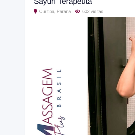
Sayuri Terapeuta
Curitiba
,
Paraná
602 visitas