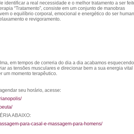
 identificar a real necessidade e o melhor tratamento a ser feit
rapia “Tratamento”, consiste em um conjunto de manobras
m o equilíbrio corporal, emocional e energético do ser human
relaxamento e revigoramento.
lma, em tempos de correria do dia a dia acabamos esquecendo
iar as tensões musculares e direcionar bem a sua energia vital 
 ter um momento terapêutico.
agendar seu horário, acesse:
rianopolis/
peuta/
ÉRIA ABAIXO:
e-massagem-para-casal-e-massagem-para-homens/