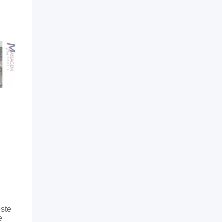
este
e