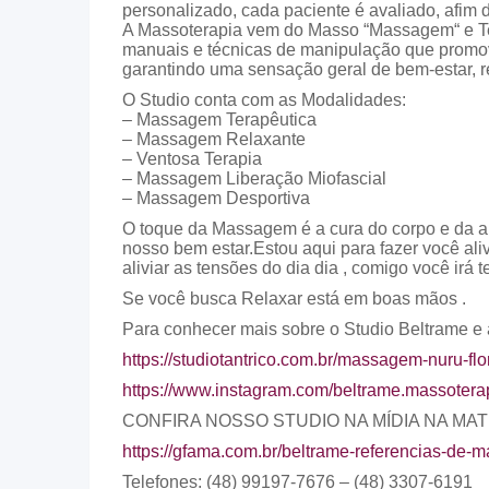
personalizado, cada paciente é avaliado, afim de
A Massoterapia vem do Masso “Massagem“ e Te
manuais e técnicas de manipulação que promove
garantindo uma sensação geral de bem-estar, 
O Studio conta com as Modalidades:
– Massagem Terapêutica
– Massagem Relaxante
– Ventosa Terapia
– Massagem Liberação Miofascial
– Massagem Desportiva
O toque da Massagem é a cura do corpo e da a
nosso bem estar.Estou aqui para fazer você aliv
aliviar as tensões do dia dia , comigo você irá
Se você busca Relaxar está em boas mãos .
Para conhecer mais sobre o Studio Beltrame e 
https://studiotantrico.com.br/massagem-nuru-flo
https://www.instagram.com/beltrame.massotera
CONFIRA NOSSO STUDIO NA MÍDIA NA MAT
https://gfama.com.br/beltrame-referencias-d
Telefones: (48) 99197-7676 – (48) 3307-6191