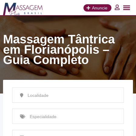
Ir
para
Anuncie
o
conteúdo
Massagem Tântrica
em Florianópolis –
Guia Completo
Localidade
Especialidade