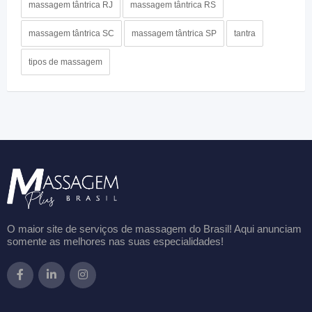
massagem tântrica RJ
massagem tântrica RS
massagem tântrica SC
massagem tântrica SP
tantra
tipos de massagem
O maior site de serviços de massagem do Brasil! Aqui anunciam
somente as melhores nas suas especialidades!