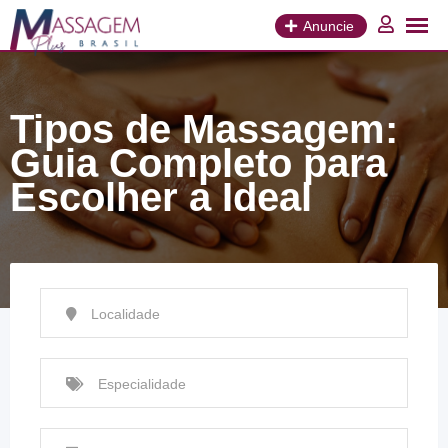
Ir
para
Anuncie
o
conteúdo
Tipos de Massagem:
Guia Completo para
Escolher a Ideal
Localidade
Especialidade