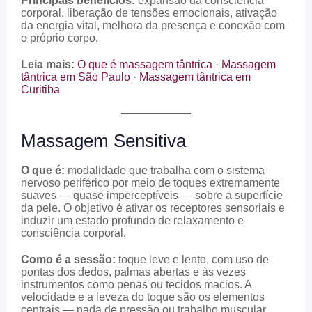
Principais benefícios:
expansão da consciência
corporal, liberação de tensões emocionais, ativação
da energia vital, melhora da presença e conexão com
o próprio corpo.
Leia mais:
O que é massagem tântrica
·
Massagem
tântrica em São Paulo
·
Massagem tântrica em
Curitiba
Massagem Sensitiva
O que é:
modalidade que trabalha com o sistema
nervoso periférico por meio de toques extremamente
suaves — quase imperceptíveis — sobre a superfície
da pele. O objetivo é ativar os receptores sensoriais e
induzir um estado profundo de relaxamento e
consciência corporal.
Como é a sessão:
toque leve e lento, com uso de
pontas dos dedos, palmas abertas e às vezes
instrumentos como penas ou tecidos macios. A
velocidade e a leveza do toque são os elementos
centrais — nada de pressão ou trabalho muscular.